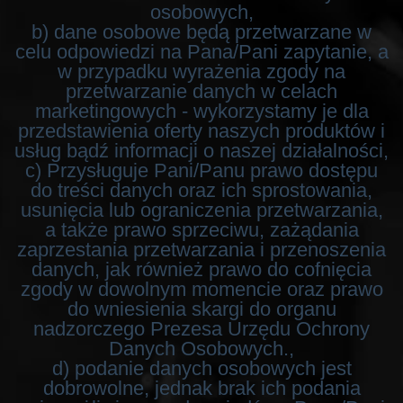
osobowych,
b) dane osobowe będą przetwarzane w
celu odpowiedzi na Pana/Pani zapytanie, a
w przypadku wyrażenia zgody na
przetwarzanie danych w celach
marketingowych - wykorzystamy je dla
przedstawienia oferty naszych produktów i
usług bądź informacji o naszej działalności,
c) Przysługuje Pani/Panu prawo dostępu
do treści danych oraz ich sprostowania,
usunięcia lub ograniczenia przetwarzania,
a także prawo sprzeciwu, zażądania
zaprzestania przetwarzania i przenoszenia
danych, jak również prawo do cofnięcia
zgody w dowolnym momencie oraz prawo
do wniesienia skargi do organu
nadzorczego Prezesa Urzędu Ochrony
Danych Osobowych.,
d) podanie danych osobowych jest
dobrowolne, jednak brak ich podania