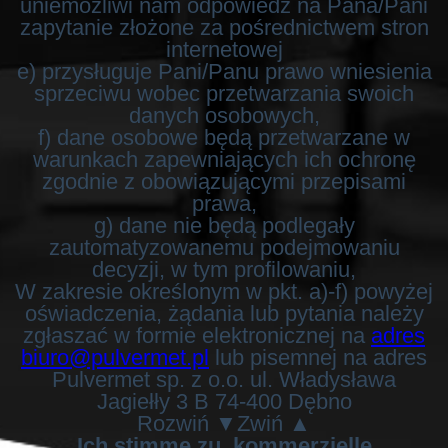
uniemożliwi nam odpowiedź na Pana/Pani
zapytanie złożone za pośrednictwem stron
internetowej
e) przysługuje Pani/Panu prawo wniesienia
sprzeciwu wobec przetwarzania swoich
danych osobowych,
f) dane osobowe będą przetwarzane w
warunkach zapewniających ich ochronę
zgodnie z obowiązującymi przepisami
prawa,
g) dane nie będą podlegały
zautomatyzowanemu podejmowaniu
decyzji, w tym profilowaniu,
W zakresie określonym w pkt. a)-f) powyżej
oświadczenia, żądania lub pytania należy
zgłaszać w formie elektronicznej na
adres
biuro@pulvermet.pl
lub pisemnej na adres
Pulvermet sp. z o.o. ul. Władysława
Jagiełły 3 B 74-400 Dębno
Rozwiń ▼
Zwiń ▲
Ich stimme zu, kommerzielle