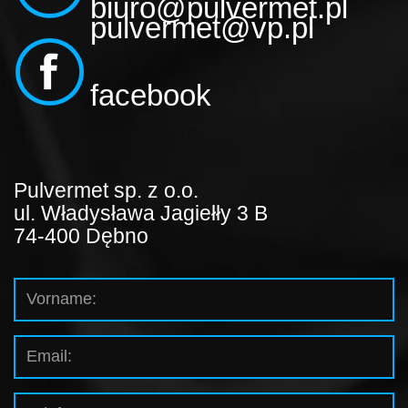
biuro@pulvermet.pl
pulvermet@vp.pl
facebook
Pulvermet sp. z o.o.
ul. Władysława Jagiełły 3 B
74-400 Dębno