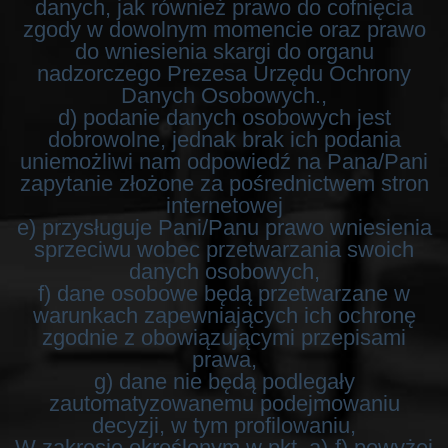
danych, jak również prawo do cofnięcia
zgody w dowolnym momencie oraz prawo
do wniesienia skargi do organu
nadzorczego Prezesa Urzędu Ochrony
Danych Osobowych.,
d) podanie danych osobowych jest
dobrowolne, jednak brak ich podania
uniemożliwi nam odpowiedź na Pana/Pani
zapytanie złożone za pośrednictwem stron
internetowej
e) przysługuje Pani/Panu prawo wniesienia
sprzeciwu wobec przetwarzania swoich
danych osobowych,
f) dane osobowe będą przetwarzane w
warunkach zapewniających ich ochronę
zgodnie z obowiązującymi przepisami
prawa,
g) dane nie będą podlegały
zautomatyzowanemu podejmowaniu
decyzji, w tym profilowaniu,
W zakresie określonym w pkt. a)-f) powyżej