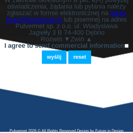
oświadczenia, żądania lub pytania należy
zgłaszać w formie elektronicznej na
adres
biuro@pulvermet.pl
lub pisemnej na adres
Pulvermet sp. z o.o. ul. Władysława
Jagiełły 3 B 74-400 Dębno
Rozwiń ▼
Zwiń ▲
I agree to send commercial information
wyślij
reset
Pulvermet 2026 © All Rights Reserved Design by
Future in Design