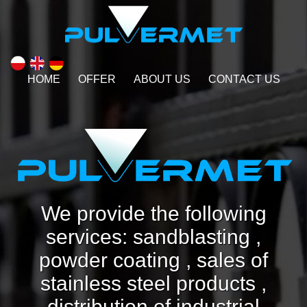
HOME
OFFER
ABOUT US
CONTACT US
We provide the following
services: sandblasting ,
powder coating , sales of
stainless steel products ,
distribution of industrial