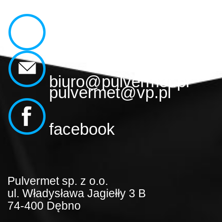
(0047)486 89 544
biuro@pulvermet.pl
pulvermet@vp.pl
facebook
Pulvermet sp. z o.o.
ul. Władysława Jagiełły 3 B
74-400 Dębno